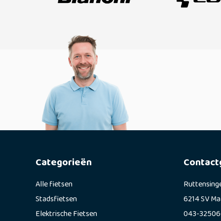
Categorieën
Contact
Alle fietsen
Ruttensing
Stadsfietsen
6214 SV Ma
Elektrische Fietsen
043-32506