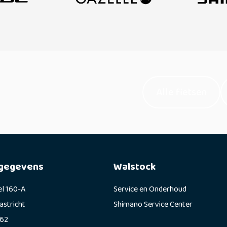
Alle fietsen
gegevens
Walstock
el 160-A
Service en Onderhoud
astricht
Shimano Service Center
62