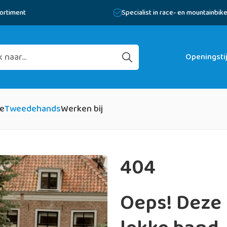
ortiment
Specialist in race- en mountainbik
Openingsti
ke
Tweedehands
Werken bij
404
Oeps! Deze 