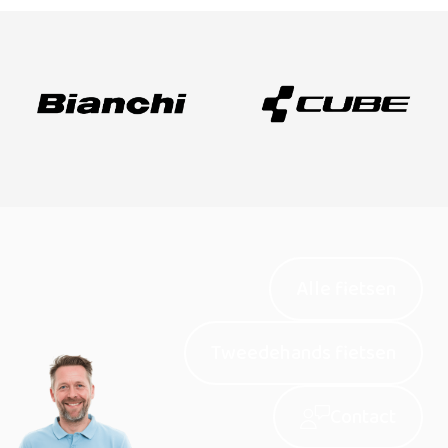
Alle fietsen
Tweedehands fietsen
Contact